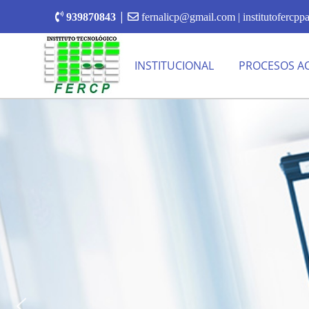
|
939870843
fernalicp@gmail.com | institutofercp
INSTITUCIONAL
PROCESOS A